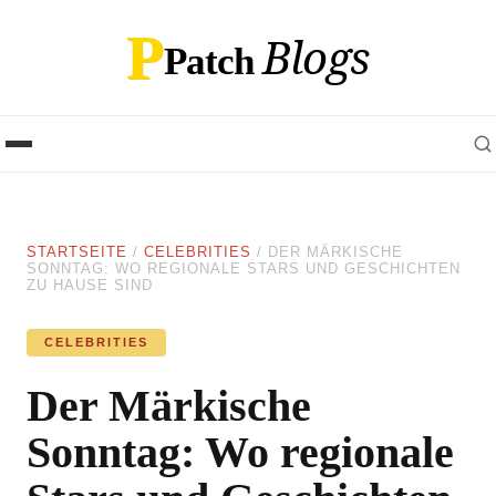
P
Blogs
Patch
STARTSEITE
/
CELEBRITIES
/
DER MÄRKISCHE
SONNTAG: WO REGIONALE STARS UND GESCHICHTEN
ZU HAUSE SIND
CELEBRITIES
Der Märkische
Sonntag: Wo regionale