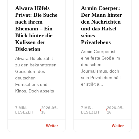
Alwara Höfels
Armin Coerper:
Privat: Die Suche
Der Mann hinter
nach ihrem
den Nachrichten
Ehemann – Ein
und das Rätsel
Blick hinter die
seines
Kulissen der
Privatlebens
Diskretion
Armin Coerper ist
eine feste Größe im
Alwara Höfels zählt
deutschen
zu den bekanntesten
Journalismus, doch
Gesichtern des
sein Privatleben hält
deutschen
er strikt a...
Fernsehens und
Kinos. Doch abseits
...
7 MIN.
2026-05-
7 MIN.
2026-05-
/
/
LESEZEIT
18
LESEZEIT
16
Weiter
Weiter